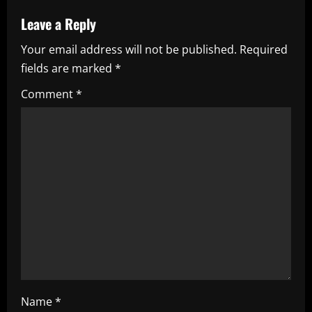
v
Leave a Reply
i
Your email address will not be published.
Required
fields are marked
*
g
Comment
*
a
t
i
o
n
Name
*