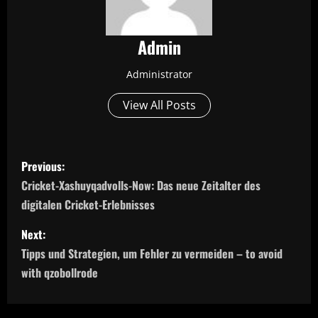
Admin
Administrator
View All Posts
P
Previous:
o
Cricket-Xashuyqadvolls-Now: Das neue Zeitalter des
digitalen Cricket-Erlebnisses
s
Next:
t
Tipps und Strategien, um Fehler zu vermeiden – to avoid
n
with qzobollrode
a