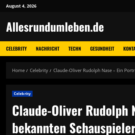
Skip
August 4, 2026
to
content
Allesrundumleben.de
CELEBRITY
NACHRICHT
TECHN
GESUNDHEIT
KONTA
Home
Celebrity
Claude-Oliver Rudolph Nase – Ein Port
Celebrity
Claude-Oliver Rudolph N
bekannten Schauspiele