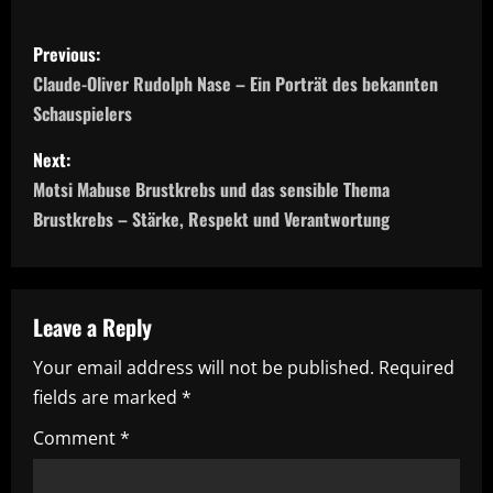
P
Previous:
o
Claude-Oliver Rudolph Nase – Ein Porträt des bekannten
Schauspielers
s
Next:
t
Motsi Mabuse Brustkrebs und das sensible Thema
n
Brustkrebs – Stärke, Respekt und Verantwortung
a
v
Leave a Reply
i
Your email address will not be published.
Required
fields are marked
*
g
Comment
*
a